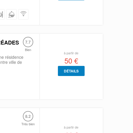
RÉADES
7.7
Bien
à partir de
ne résidence
50 €
tre ville de
DÉTAILS
8.2
Très bien
à partir de