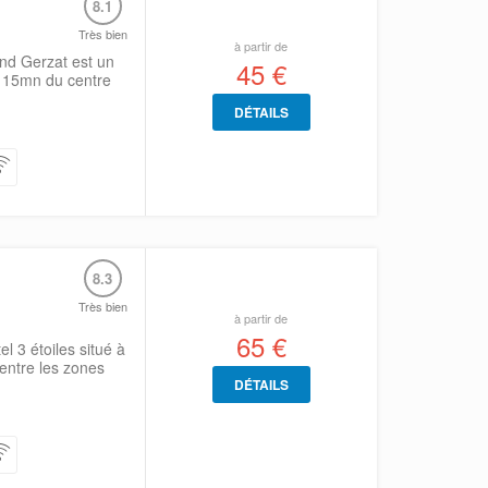
8.1
Très bien
à partir de
nd Gerzat est un
45 €
à 15mn du centre
DÉTAILS
8.3
Très bien
à partir de
65 €
l 3 étoiles situé à
entre les zones
DÉTAILS