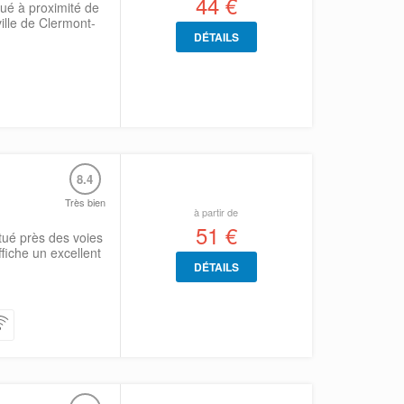
44 €
tué à proximité de
ille de Clermont-
DÉTAILS
8.4
Très bien
à partir de
51 €
itué près des voies
fiche un excellent
DÉTAILS