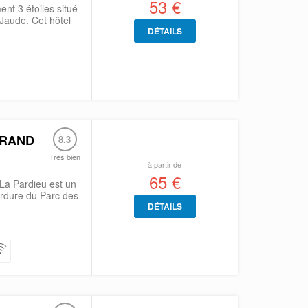
53 €
ent 3 étoiles situé
 Jaude. Cet hôtel
DÉTAILS
RRAND
8.3
Très bien
à partir de
65 €
La Pardieu est un
ordure du Parc des
DÉTAILS