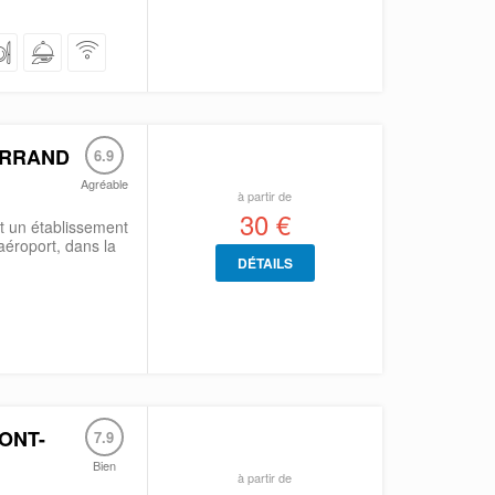
ERRAND
6.9
Agréable
à partir de
30 €
t un établissement
aéroport, dans la
DÉTAILS
ONT-
7.9
Bien
à partir de