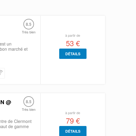
8.5
Très bien
à partir de
53 €
est un
 bon marché et
DÉTAILS
RN @
8.5
Très bien
à partir de
79 €
ntre de Clermont
l haut de gamme
DÉTAILS