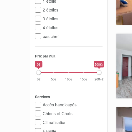
1 étoile
2 étoiles
3 étoiles
4 étoiles
pas cher
Prix par nuit
0€
200€+
0€
50€
100€
150€
200+€
Services
Accès handicapés
Chiens et Chats
Climatisation
Famille