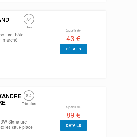
AND
7.4
Bien
à partir de
nt, cet hôtel
43 €
n marché,
DÉTAILS
EXANDRE
8.4
RE
Très bien
à partir de
89 €
e, BW Signature
DÉTAILS
toiles situé place