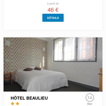
à partir de
46 €
DÉTAILS
HÔTEL BEAULIEU
7.0
Bien