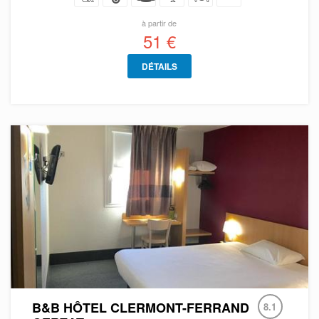
à partir de
51 €
DÉTAILS
B&B HÔTEL CLERMONT-FERRAND
8.1