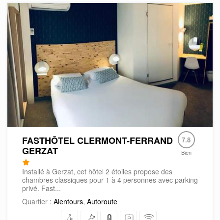
FASTHÔTEL CLERMONT-FERRAND
7.8
GERZAT
Bien
Installé à Gerzat, cet hôtel 2 étoiles propose des
chambres classiques pour 1 à 4 personnes avec parking
privé. Fast...
Quartier :
Alentours
,
Autoroute