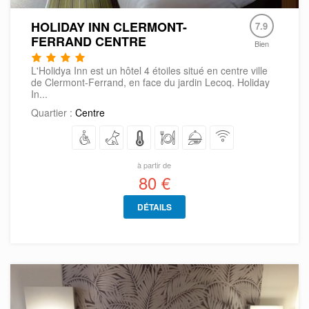
HOLIDAY INN CLERMONT-
7.9
FERRAND CENTRE
Bien
L'Holidya Inn est un hôtel 4 étoiles situé en centre ville
de Clermont-Ferrand, en face du jardin Lecoq. Holiday
In...
Quartier :
Centre
à partir de
80 €
DÉTAILS