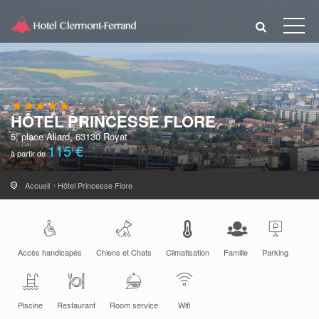
HÔTEL PRINCESSE FLORE
5, place Allard, 63130 Royat
115 €
à partir de
Accueil
Hôtel Princesse Flore
Accès handicapés
Chiens et Chats
Climatisation
Famille
Parking
Piscine
Restaurant
Room service
Wifi